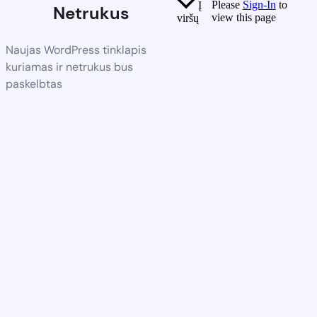
Please
Sign-In
to
Į
Netrukus
view this page
viršų
Naujas WordPress tinklapis
kuriamas ir netrukus bus
paskelbtas