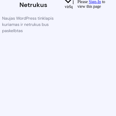
Please
Sign-In
to
Į
Netrukus
view this page
viršų
Naujas WordPress tinklapis
kuriamas ir netrukus bus
paskelbtas