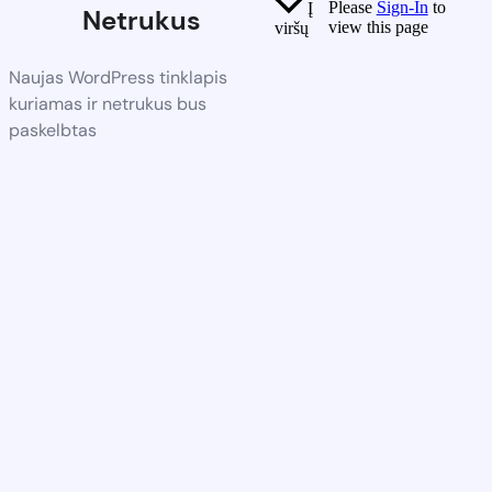
Please
Sign-In
to
Į
Netrukus
view this page
viršų
Naujas WordPress tinklapis
kuriamas ir netrukus bus
paskelbtas