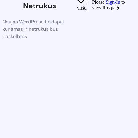
Please
Sign-In
to
Į
Netrukus
view this page
viršų
Naujas WordPress tinklapis
kuriamas ir netrukus bus
paskelbtas