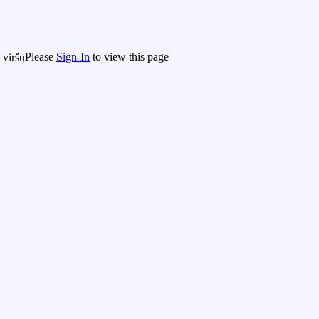
Please
Sign-In
to view this page
Į viršų