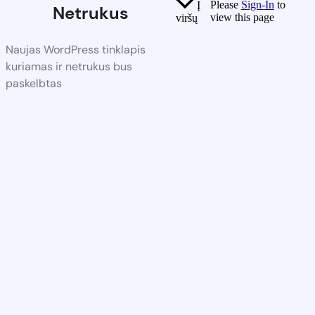
Please
Sign-In
to
Į
Netrukus
view this page
viršų
Naujas WordPress tinklapis
kuriamas ir netrukus bus
paskelbtas