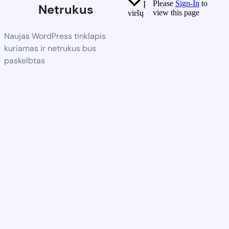
Please
Sign-In
to
Į
Netrukus
view this page
viršų
Naujas WordPress tinklapis
kuriamas ir netrukus bus
paskelbtas